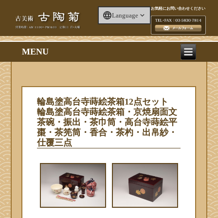
お気軽にお問い合わせください
Language
MENU
輪島塗高台寺蒔絵茶箱12点セット
輪島塗高台寺蒔絵茶箱・京焼扇面文
茶碗・振出・茶巾筒・高台寺蒔絵平
棗・茶筅筒・香合・茶杓・出帛紗・
仕覆三点