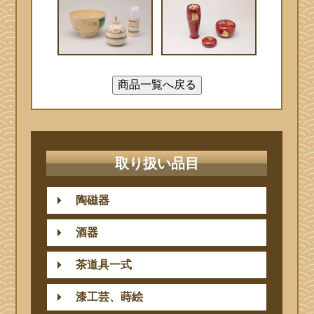
取り扱い品目
陶磁器
酒器
茶道具一式
漆工芸、蒔絵