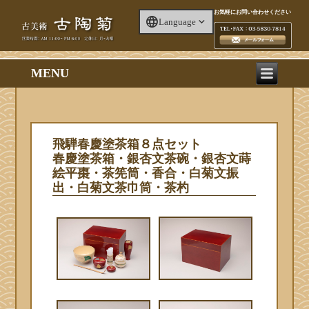
お気軽にお問い合わせください
Language
MENU
飛騨春慶塗茶箱８点セット
春慶塗茶箱・銀杏文茶碗・銀杏文蒔
絵平棗・茶筅筒・香合・白菊文振
出・白菊文茶巾筒・茶杓