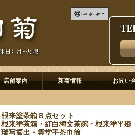
Language
店舗案内
新着情報
お問い
根来塗茶箱８点セット
根来塗茶箱・紅白梅文茶碗・根来塗平棗
瑞写振出・雲堂手茶巾筒