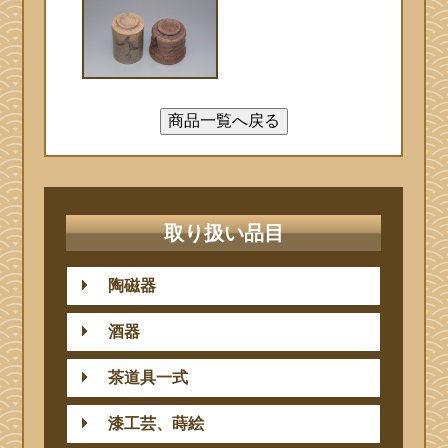
取り扱い品目
陶磁器
酒器
茶道具一式
漆工芸、蒔絵