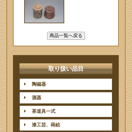
取り扱い品目
陶磁器
酒器
茶道具一式
漆工芸、蒔絵