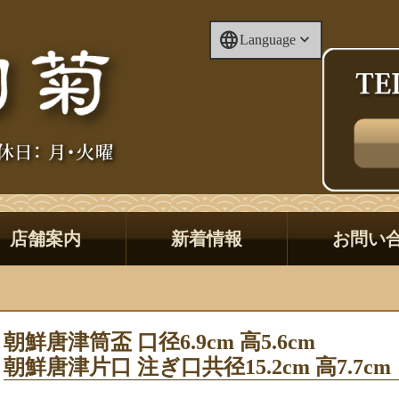
Language
店舗案内
新着情報
お問い
朝鮮唐津筒盃 口径6.9cm 高5.6cm
朝鮮唐津片口 注ぎ口共径15.2cm 高7.7cm