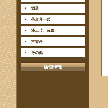
酒器
茶道具一式
漆工芸、蒔絵
古書画
その他
店舗情報