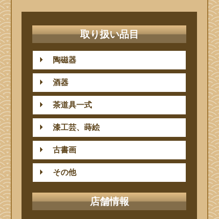
取り扱い品目
陶磁器
酒器
茶道具一式
漆工芸、蒔絵
古書画
その他
店舗情報