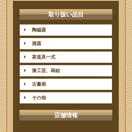
取り扱い品目
陶磁器
酒器
茶道具一式
漆工芸、蒔絵
古書画
その他
店舗情報