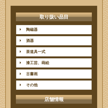
取り扱い品目
陶磁器
酒器
茶道具一式
漆工芸、蒔絵
古書画
その他
店舗情報