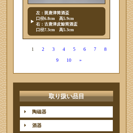
左：斑唐津筒酒盃
口径6.8cm 高5.9cm
右：古唐津皮鯨筒酒盃
口径7.3cm 高5.3cm
1
2
3
4
5
6
7
8
9
10
»
取り扱い品目
陶磁器
酒器