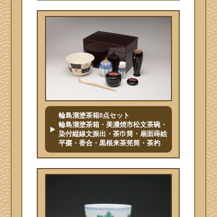
輪島溜塗茶箱8点セット
輪島溜塗茶箱・美濃焼市松文茶碗・
染付縦線文振出・茶巾筒・扇面蒔絵
平棗・香合・黒根来茶筅筒・茶杓