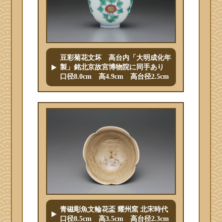
豆彩菊花文坏 高台内「大明成化年
製」銘北京故宮博物院に同手あり
口径8.0cm 高4.9cm 高台径2.5cm
青磁彫魚文輪花盃 耀州窯 北宋時代
口径8.5cm 高3.5cm 高台径2.3cm