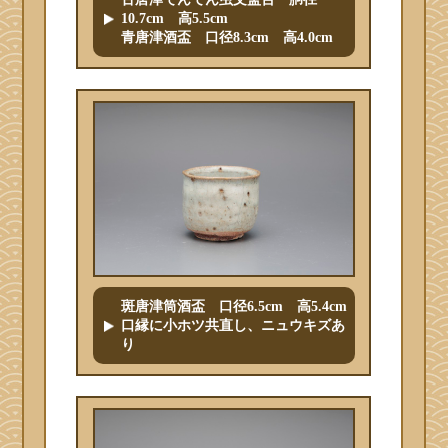
10.7cm 高5.5cm
青唐津酒盃 口径8.3cm 高4.0cm
斑唐津筒酒盃 口径6.5cm 高5.4cm
口縁に小ホツ共直し、ニュウキズあ
り