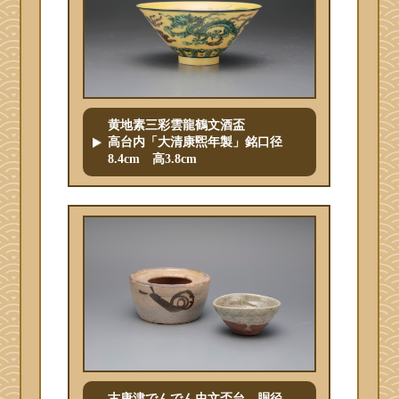
黄地素三彩雲龍鶴文酒盃
高台内「大清康煕年製」銘口径
8.4cm 高3.8cm
古唐津でんでん虫文盃台 胴径