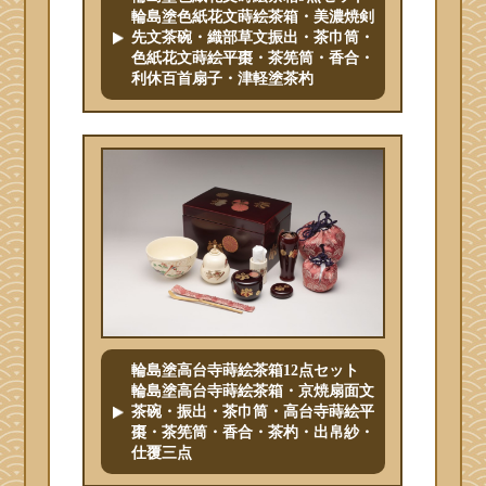
輪島塗色紙花文蒔絵茶箱・美濃焼剣
先文茶碗・織部草文振出・茶巾筒・
色紙花文蒔絵平棗・茶筅筒・香合・
利休百首扇子・津軽塗茶杓
輪島塗高台寺蒔絵茶箱12点セット
輪島塗高台寺蒔絵茶箱・京焼扇面文
茶碗・振出・茶巾筒・高台寺蒔絵平
棗・茶筅筒・香合・茶杓・出帛紗・
仕覆三点