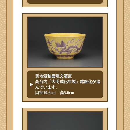
黄地紫釉雲龍文酒盃
高台内「大明成化年製」銘銀化が進
んでいます。
口径10.6cm 高5.6cm