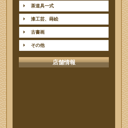
茶道具一式
漆工芸、蒔絵
古書画
その他
店舗情報