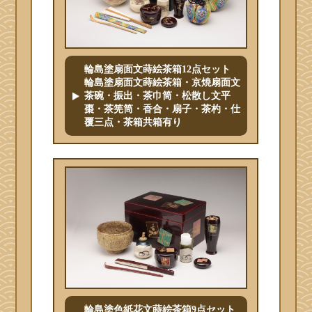
輪島塗扇面文蒔絵茶箱12点セット
輪島塗扇面文蒔絵茶箱・京焼扇面文
茶碗・振出・茶巾筒・松散し文平
棗・茶筅筒・香合・扇子・茶杓・仕
覆三点・茶箱共箱有り
輪島塗色紙花文蒔絵茶箱9点セット